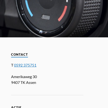
CONTACT
T
0592 375751
Amerikaweg 30
9407 TK Assen
ACTIE