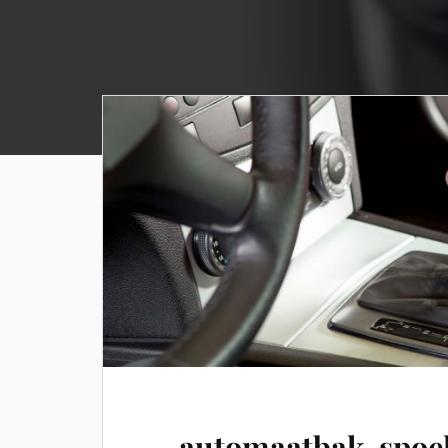
automaatbak-spoel